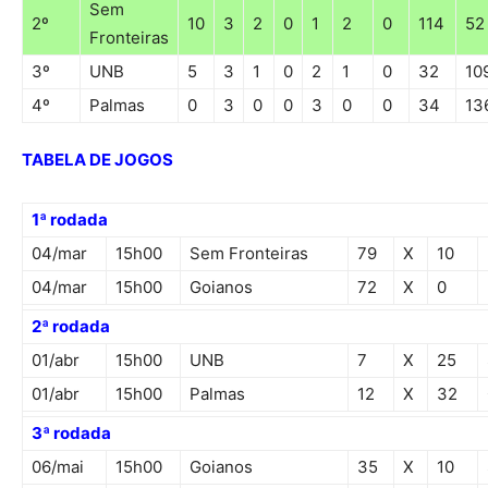
Sem
2º
10
3
2
0
1
2
0
114
52
Fronteiras
3º
UNB
5
3
1
0
2
1
0
32
10
4º
Palmas
0
3
0
0
3
0
0
34
13
TABELA DE JOGOS
1ª rodada
04/mar
15h00
Sem Fronteiras
79
X
10
04/mar
15h00
Goianos
72
X
0
2ª rodada
01/abr
15h00
UNB
7
X
25
01/abr
15h00
Palmas
12
X
32
3ª rodada
06/mai
15h00
Goianos
35
X
10