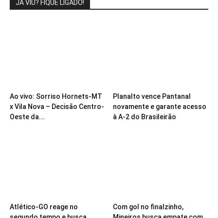
JÁ VIU? FIQUE LIGADO!
Ao vivo: Sorriso Hornets-MT
Planalto vence Pantanal
x Vila Nova – Decisão Centro-
novamente e garante acesso
Oeste da...
à A-2 do Brasileirão
Atlético-GO reage no
Com gol no finalzinho,
segundo tempo e busca
Mineiros busca empate com