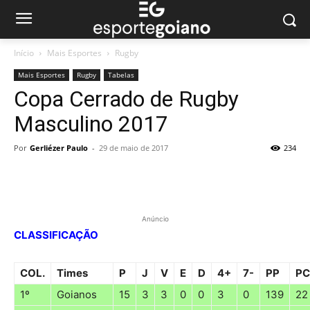
Início
Mais Esportes
Rugby
Mais Esportes
Rugby
Tabelas
Copa Cerrado de Rugby
Masculino 2017
Por
Gerliézer Paulo
-
29 de maio de 2017
234
Anúncio
CLASSIFICAÇÃO
COL.
Times
P
J
V
E
D
4+
7-
PP
PC
1º
Goianos
15
3
3
0
0
3
0
139
22