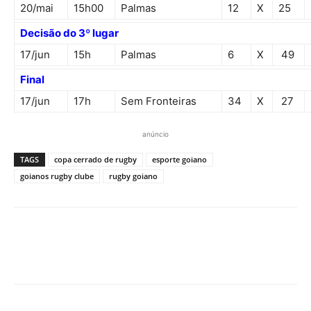
20/mai
15h00
Palmas
12
X
25
Decisão do 3º lugar
17/jun
15h
Palmas
6
X
49
Final
17/jun
17h
Sem Fronteiras
34
X
27
anúncio
TAGS
copa cerrado de rugby
esporte goiano
goianos rugby clube
rugby goiano