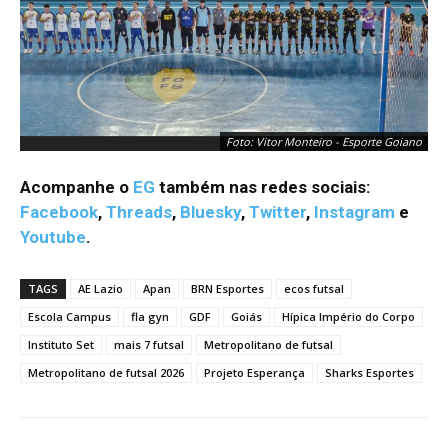
Foto: Vitor Monteiro - Esporte Goiano
Acompanhe o
EG
também nas redes sociais:
Facebook
,
Threads
,
Bluesky
,
Twitter
,
Instagram
e
Youtube
.
TAGS
AE Lazio
Apan
BRN Esportes
ecos futsal
Escola Campus
fla gyn
GDF
Goiás
Hípica Império do Corpo
Instituto Set
mais 7 futsal
Metropolitano de futsal
Metropolitano de futsal 2026
Projeto Esperança
Sharks Esportes
Foto: Vitor Monteiro - Esporte Goiano