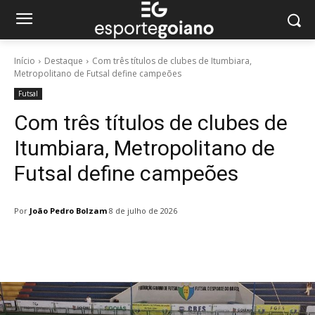
Início
Destaque
Com três títulos de clubes de Itumbiara,
Metropolitano de Futsal define campeões
Futsal
Com três títulos de clubes de
Itumbiara, Metropolitano de
Futsal define campeões
Por
João Pedro Bolzam
8 de julho de 2026
Facebook
Twitter
Pinterest
W