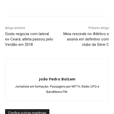
Facebook
Twitter
Pinterest
W
Artigo anterior
Próximo artigo
Goiás negocia com lateral
Meia rescinde no Atlético e
ex-Ceará; atleta passou pelo
assina em definitivo com
Verdão em 2018
clube da Série C
Foto: Vitor Monteiro - Esporte Goiano
João Pedro Bolzam
Jornalista em formação. Passagens por MFTV, Rádio UFG e
BandNews FM.
Confira outras matérias