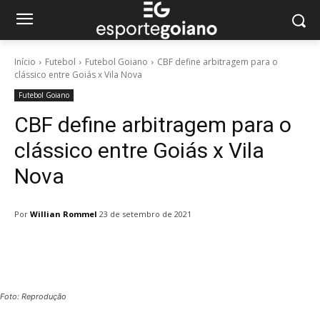
Início
Futebol
Futebol Goiano
CBF define arbitragem para o
clássico entre Goiás x Vila Nova
Futebol Goiano
CBF define arbitragem para o
clássico entre Goiás x Vila
Nova
Por
Willian Rommel
23 de setembro de 2021
Facebook
Twitter
Pinterest
W
Foto: Reprodução