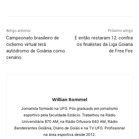
Facebook
Twitter
Pinterest
W
Artigo anterior
Próximo artigo
Campeonato brasileiro de
E então restaram 12: confira
ciclismo virtual terá
os finalistas da Liga Goiana
autódromo de Goiânia como
de Free Fire
cenário
Willian Rommel
Jornalista formado na UFG. Pós graduado em jornalismo
esportivo pela faculdade Estácio. Trabalhou na Rádio
Universitária 870 AM, na Rádio Difusora 640 AM, Rádio
Bandeirantes Goiânia, Diário de Goiás e na TV UFG. Profissional
na área esportiva desde 2012.