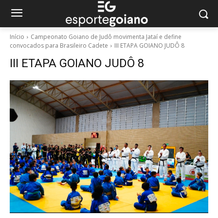
Início
Campeonato Goiano de Judô movimenta Jataí e define
convocados para Brasileiro Cadete
III ETAPA GOIANO JUDÔ 8
III ETAPA GOIANO JUDÔ 8