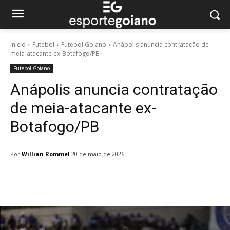
Início
Futebol
Futebol Goiano
Anápolis anuncia contratação de
meia-atacante ex-Botafogo/PB
Futebol Goiano
Anápolis anuncia contratação
de meia-atacante ex-
Botafogo/PB
Por
Willian Rommel
20 de maio de 2026
Facebook
Twitter
Pinterest
W