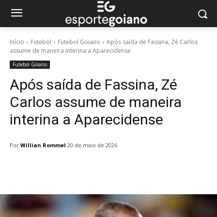
Início
Futebol
Futebol Goiano
Após saída de Fassina, Zé Carlos
assume de maneira interina a Aparecidense
Futebol Goiano
Após saída de Fassina, Zé
Carlos assume de maneira
interina a Aparecidense
Por
Willian Rommel
20 de maio de 2026
Facebook
Twitter
Pinterest
W