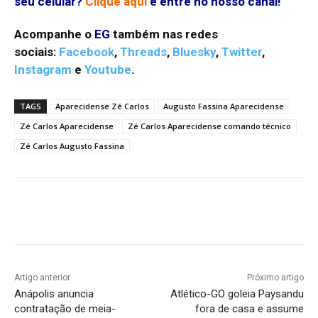
seu celular?
Clique aqui
e entre no nosso canal!
Acompanhe o
EG
também nas redes
sociais:
Facebook
,
Threads
,
Bluesky
,
Twitter
,
Instagram
e
Youtube
.
TAGS
Aparecidense Zé Carlos
Augusto Fassina Aparecidense
Zé Carlos Aparecidense
Zé Carlos Aparecidense comando técnico
Zé Carlos Augusto Fassina
Facebook
Twitter
Pinterest
W
Artigo anterior
Próximo artigo
Anápolis anuncia
Atlético-GO goleia Paysandu
contratação de meia-
fora de casa e assume