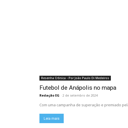
Resenha Crônica - Por João Paulo Di Medeiros
Futebol de Anápolis no mapa
Redação EG
-
2 de setembro de 2024
Com uma campanha de superação e premiado pela in
Leia mais