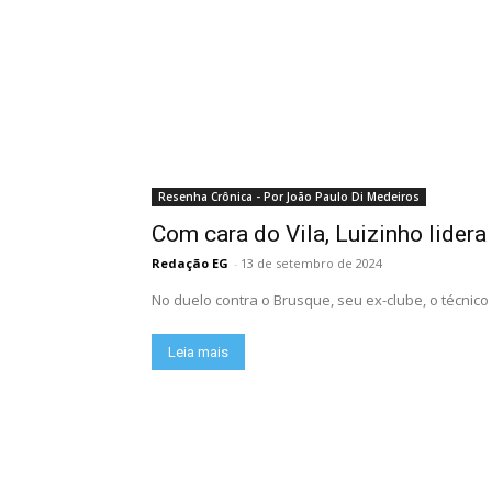
Resenha Crônica - Por João Paulo Di Medeiros
Com cara do Vila, Luizinho lider
Redação EG
-
13 de setembro de 2024
No duelo contra o Brusque, seu ex-clube, o técnico
Leia mais