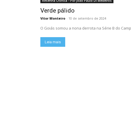
Resenha Crônica - Por João Paulo Di Medeiros
Verde pálido
Vitor Monteiro
-
10 de setembro de 2024
O Goiás somou a nona derrota na Série B do Campeo
Leia mais