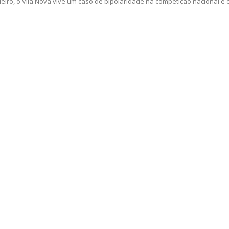
ro, o Vila Nova vive um caso de bipolaridade na competição nacional e e