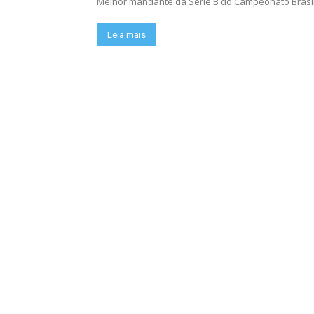
Melhor mandante da Série B do Campeonato Brasilei
Leia mais