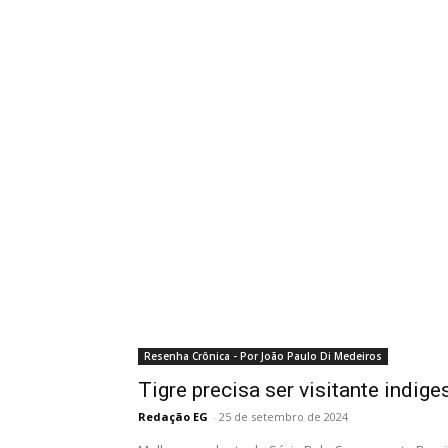
Resenha Crônica - Por João Paulo Di Medeiros
Tigre precisa ser visitante indige
Redação EG
-
25 de setembro de 2024