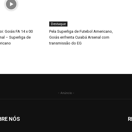
Destaque
i: Goiás FA 14 x 00
Pela Superliga de Futebol Americano,
nal – Superliga de
Goiás enfrenta Cuiabá Arsenal com
ricano
transmissão do EG
- Anúncio -
BRE NÓS
R