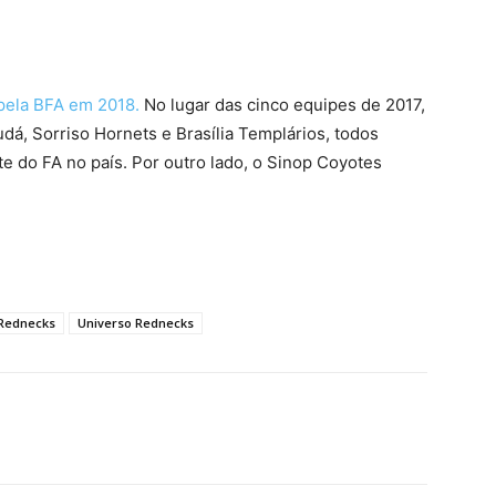
pela BFA em 2018.
No lugar das cinco equipes de 2017,
dá, Sorriso Hornets e Brasília Templários, todos
ite do FA no país. Por outro lado, o Sinop Coyotes
 Rednecks
Universo Rednecks
terest
WhatsApp