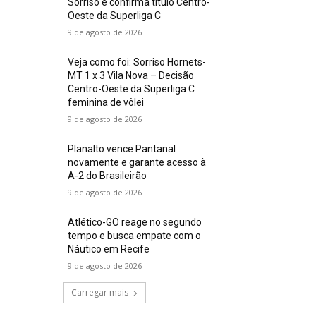
Sorriso e confirma título Centro-
Oeste da Superliga C
9 de agosto de 2026
Veja como foi: Sorriso Hornets-
MT 1 x 3 Vila Nova – Decisão
Centro-Oeste da Superliga C
feminina de vôlei
9 de agosto de 2026
Planalto vence Pantanal
novamente e garante acesso à
A-2 do Brasileirão
9 de agosto de 2026
Atlético-GO reage no segundo
tempo e busca empate com o
Náutico em Recife
9 de agosto de 2026
Carregar mais