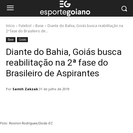
Início
Futebol
Base
Diante do Bahia, Goiás busca reabilitação na
2ª fase do Brasileiro de...
Base
Goiás
Diante do Bahia, Goiás busca
reabilitação na 2ª fase do
Brasileiro de Aspirantes
Por
Samih Zakzak
31 de julho de 2019
Facebook
Twitter
Pinterest
W
Foto: Rosiron Rodrigues/Goiás EC