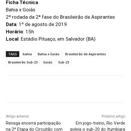
Ficha Técnica
Bahia x Goiás
2ª rodada da 2ª fase do Brasileirão de Aspirantes
Data
: 1º de agosto de 2019
Horário
: 15h
Local
: Estádio Pituaço, em Salvador (BA)
TAGS
bahia
Bahia x Goiás
Brasileirão de Aspirantes
Brasileirão Sub-23
Goiás
Sub-23
Facebook
Twitter
Pinterest
W
Artigo anterior
Próximo artigo
Rensga encerra participação
Em jogo-treino, Rio Verde
na 2ª Etapa do Circuitão com
goleia o sub-20 do Itumbiara