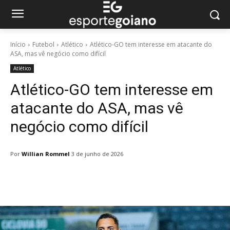
Início
Futebol
Atlético
Atlético-GO tem interesse em atacante do
ASA, mas vê negócio como difícil
Atlético
Atlético-GO tem interesse em
atacante do ASA, mas vê
negócio como difícil
Por
Willian Rommel
3 de junho de 2026
Facebook
Twitter
Pinterest
W