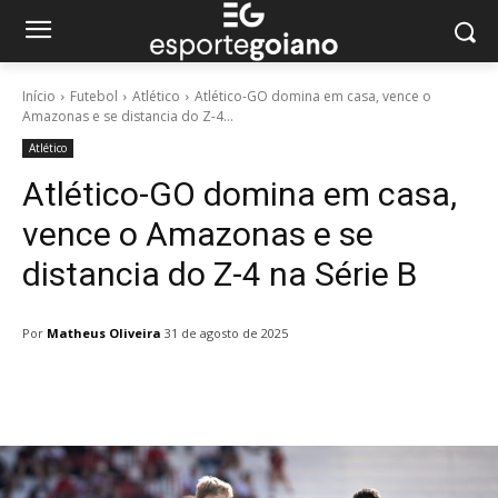
Início
Futebol
Atlético
Atlético-GO domina em casa, vence o
Amazonas e se distancia do Z-4...
Atlético
Atlético-GO domina em casa,
vence o Amazonas e se
distancia do Z-4 na Série B
Por
Matheus Oliveira
31 de agosto de 2025
Facebook
Twitter
Pinterest
W