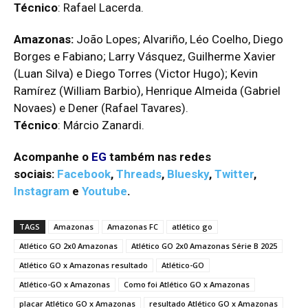
Técnico
: Rafael Lacerda.
Amazonas:
João Lopes; Alvariño, Léo Coelho, Diego
Borges e Fabiano; Larry Vásquez, Guilherme Xavier
(Luan Silva) e Diego Torres (Victor Hugo); Kevin
Ramírez (William Barbio), Henrique Almeida (Gabriel
Novaes) e Dener (Rafael Tavares).
Foto: Isabela Azine / EG
Técnico
: Márcio Zanardi.
Acompanhe o
EG
também nas redes
sociais:
Facebook
,
Threads
,
Bluesky
,
Twitter
,
Instagram
e
Youtube
.
TAGS
Amazonas
Amazonas FC
atlético go
Atlético GO 2x0 Amazonas
Atlético GO 2x0 Amazonas Série B 2025
Atlético GO x Amazonas resultado
Atlético-GO
Atlético-GO x Amazonas
Como foi Atlético GO x Amazonas
placar Atlético GO x Amazonas
resultado Atlético GO x Amazonas