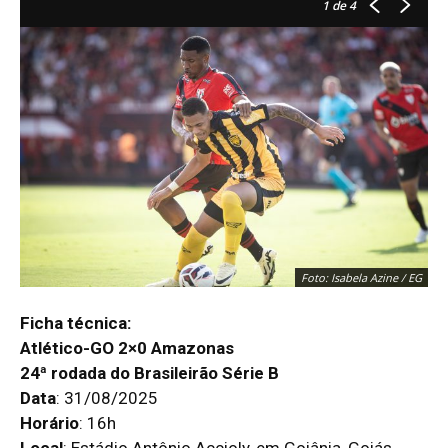
1
de 4
Foto: Isabela Azine / EG
Ficha técnica:
Atlético-GO 2×0 Amazonas
24ª rodada do Brasileirão Série B
Data
: 31/08/2025
Horário
: 16h
Local
: Estádio Antônio Accioly, em Goiânia, Goiás