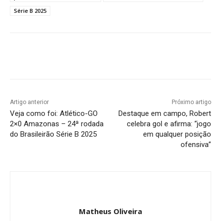
Série B 2025
Facebook
Twitter
Pinterest
W
Artigo anterior
Próximo artigo
Veja como foi: Atlético-GO
Destaque em campo, Robert
2×0 Amazonas – 24ª rodada
celebra gol e afirma: “jogo
do Brasileirão Série B 2025
em qualquer posição
ofensiva”
Matheus Oliveira