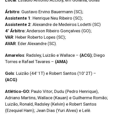
Árbitro
: Gustavo Ervino Bauermann (SC);
Assistente 1
: Henrique Neu Ribeiro (SC);
Foto: Isabela Azine / EG
Assistente 2
: Alexandre de Medeiros Lodetti (SC)
4° Árbitro:
Anderson Ribeiro Gonçalves (GO);
VAR
: Heber Roberto Lopes (SC);
AVAR
: Eder Alexandre (SC).
Amarelos
: Radsley, Luizão e Wallace –
(ACG)
; Diego
Torres e Rafael Tavares –
(AMA)
Gols
: Luizão (44′ 1T) e Robert Santos (10′ 2T) –
(ACG)
Foto: Isabela Azine / EG
Atlético-GO:
Paulo Vitor; Dudu (Pedro Henrique),
Adriano Martins, Wallace (Kauan) e Guilherme Romão;
Luizão, Ronald, Radsley (Kelvin) e Robert Santos
(Ezequiel Ham); Jean Dias (Yuri Alves) e Lelê.