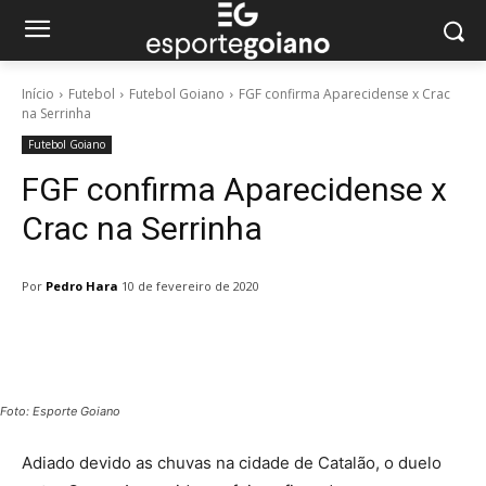
Início
Futebol
Futebol Goiano
FGF confirma Aparecidense x Crac
na Serrinha
Futebol Goiano
FGF confirma Aparecidense x
Crac na Serrinha
Por
Pedro Hara
10 de fevereiro de 2020
Facebook
Twitter
Pinterest
W
Foto: Esporte Goiano
Adiado devido as chuvas na cidade de Catalão, o duelo