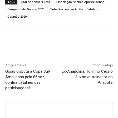
TAGS
Aparecidense x Crac
Associação Atlética Aparecidense
Campeonato Goiano 2020
Clube Recreativo Atlético Catalano
Goianão 2020
Facebook
Twitter
Pinterest
W
Artigo anterior
Próximo artigo
Goiás disputa a Copa Sul-
Ex-Anapolina, Toninho Cecílio
Americana pela 8ª vez;
é o novo treinador do
confira detalhes das
Anápolis
participações!