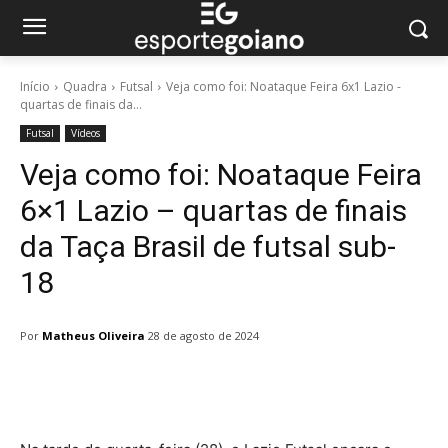
Início
Quadra
Futsal
Veja como foi: Noataque Feira 6x1 Lazio -
quartas de finais da...
Futsal
Vídeos
Veja como foi: Noataque Feira
6×1 Lazio – quartas de finais
da Taça Brasil de futsal sub-
18
Por
Matheus Oliveira
28 de agosto de 2024
Facebook
Twitter
Pinterest
W