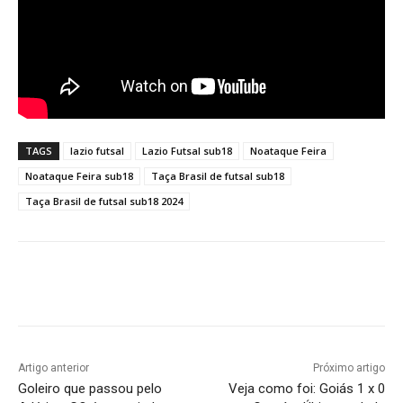
TAGS
lazio futsal
Lazio Futsal sub18
Noataque Feira
Noataque Feira sub18
Taça Brasil de futsal sub18
Taça Brasil de futsal sub18 2024
Facebook
Twitter
Pinterest
W
Artigo anterior
Próximo artigo
Goleiro que passou pelo
Veja como foi: Goiás 1 x 0