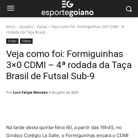
Início
Quadra
Futsal
Veja como foi: Formiguinhas 3x0 CDMI - 4ª
rodada da Taça Brasil...
Futsal
Vídeos
Veja como foi: Formiguinhas
3×0 CDMI – 4ª rodada da Taça
Brasil de Futsal Sub-9
Por
Luiz Felipe Mendes
6 de julho de 2023
Facebook
Twitter
Pinterest
W
Na tarde desta quinta-feira (6), a partir das 16h45, no
Ginásio Colégio La Salle, o Formiguinhas encara o CDMI