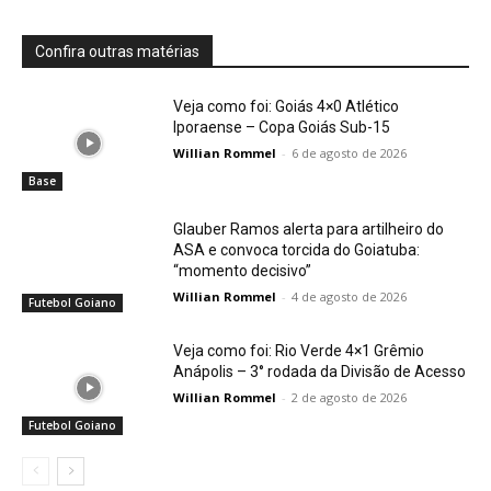
Confira outras matérias
Veja como foi: Goiás 4×0 Atlético
Iporaense – Copa Goiás Sub-15
Willian Rommel
-
6 de agosto de 2026
Base
Glauber Ramos alerta para artilheiro do
ASA e convoca torcida do Goiatuba:
“momento decisivo”
Willian Rommel
-
4 de agosto de 2026
Futebol Goiano
Veja como foi: Rio Verde 4×1 Grêmio
Anápolis – 3° rodada da Divisão de Acesso
Willian Rommel
-
2 de agosto de 2026
Futebol Goiano