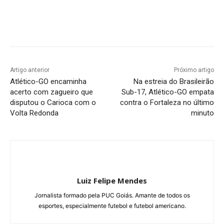
Facebook
Twitter
Pinterest
W
Artigo anterior
Próximo artigo
Atlético-GO encaminha
Na estreia do Brasileirão
acerto com zagueiro que
Sub-17, Atlético-GO empata
disputou o Carioca com o
contra o Fortaleza no último
Volta Redonda
minuto
Luiz Felipe Mendes
Jornalista formado pela PUC Goiás. Amante de todos os
esportes, especialmente futebol e futebol americano.