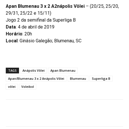
Apan Blumenau 3 x 2 A2nápolis Vôlei
– (20/25, 25/20,
29/31, 25/22 e 15/11)
Jogo 2 da semifinal da Superliga B
Data
: 4 de abril de 2019
Horário
: 20h
Local
: Ginásio Galegão; Blumenau, SC
TAGS
Anápolis Vôlei
Apan Blumenau
Apan/Blumenau 3 x 2 Anápolis Vôlei
Blumenau
Superliga B
vôlei
Voleibol
Facebook
Twitter
Pinterest
W