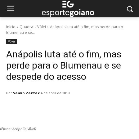
Início
Quadra
Vôlei
Anápolis luta até o fim, mas perde para o
Blumenau e se...
Vôlei
Anápolis luta até o fim, mas
perde para o Blumenau e se
despede do acesso
Por
Samih Zakzak
4 de abril de 2019
Facebook
Twitter
Pinterest
W
(Fotos: Anápolis Vôlei)