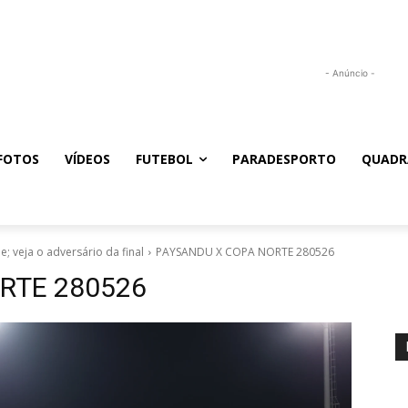
- Anúncio -
FOTOS
VÍDEOS
FUTEBOL
PARADESPORTO
QUADR
 veja o adversário da final
PAYSANDU X COPA NORTE 280526
RTE 280526