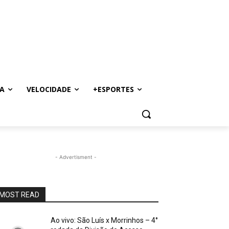
A
VELOCIDADE
+ESPORTES
- Advertisment -
MOST READ
Ao vivo: São Luís x Morrinhos – 4°