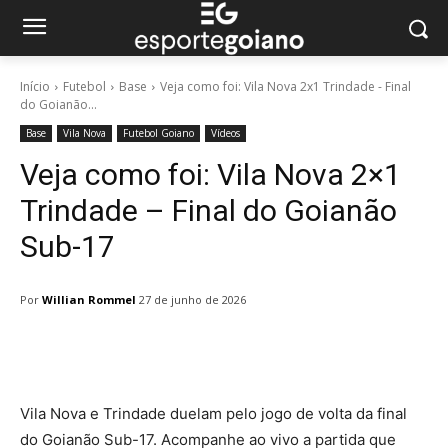
Início
Futebol
Base
Veja como foi: Vila Nova 2x1 Trindade - Final
do Goianão...
Base
Vila Nova
Futebol Goiano
Vídeos
Veja como foi: Vila Nova 2×1
Trindade – Final do Goianão
Sub-17
Por
Willian Rommel
27 de junho de 2026
Facebook
Twitter
Pinterest
W
Vila Nova e Trindade duelam pelo jogo de volta da final
do Goianão Sub-17. Acompanhe ao vivo a partida que