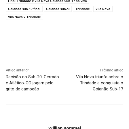
Final Trindade x Vila Nova Goianão Sub-17 ao vivo
Goianão sub-17 final
Goianão sub20
Trindade
Vila Nova
Vila Nova x Trindade
Facebook
Twitter
Pinterest
W
Artigo anterior
Próximo artigo
Decisão no Sub-20: Cerrado
Vila Nova triunfa sobre o
e Atlético-GO jogam pelo
Trindade e conquista o
grito de campeão
Goianão Sub-17
Willian Rommel