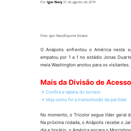
Por
Igor Nery
31 de agosto de 2019
Facebook
Twitter
Pin
Foto: Igor Nery/Esporte Goiano
O Anápolis enfrentou o América neste s
empatou por 1 a 1 no estádio Jonas Duart
meia Washington anotou para os visitantes.
Mais da Divisão de Acesso
-> Confira a tabela do torneio
->
Veja como foi a transmissão da partida!
No momento, o Tricolor segue líder geral 
Na próxima rodada, o Anápolis recebe o Ja
dia e horário, o América encara o Morrinhos