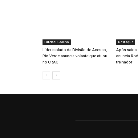
Futebol Goiano
Destaque
Líder isolado da Divisão de Acesso,
Após saída 
Rio Verde anuncia volante que atuou
anuncia Rod
no CRAC
treinador