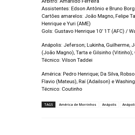
Árbitro: Amarildo Ferreira
Assistentes: Edson Antônio e Bruno Bor
Cartões amarelos: João Magno, Felipe Tava
Henrique e Yuri (AME)
Gols: Gustavo Henrique 10’ 1T (AFC) / W
Anápolis: Jeferson; Lukinha, Guilherme, Jo
(João Magno), Tarta e Gilsinho (Vitinho);
Técnico: Vilson Taddei
América: Pedro Henrique; Da Silva, Robso
Flavio (Mateus), Raí (Adailson) e Washin
Técnico: Coutinho
TAGS
América de Morrinhos
Anápolis
Anápoli
Facebook
Twitter
Pin