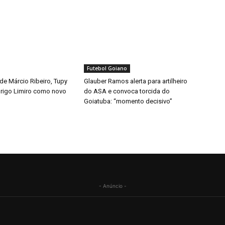
Futebol Goiano
de Márcio Ribeiro, Tupy
Glauber Ramos alerta para artilheiro
rigo Limiro como novo
do ASA e convoca torcida do
Goiatuba: “momento decisivo”
- Anúncio -