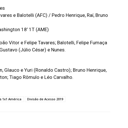
ges
res e Balotelli (AFC) / Pedro Henrique, Raí, Bruno
ashington 18’ 1T (AME)
ão Vitor e Felipe Tavares; Balotelli, Felipe Fumaça
 Gustavo (Júlio César) e Nunes.
n, Glauco e Yuri (Ronaldo Castro); Bruno Henrique,
gton; Tiago Rômulo e Léo Carvalho.
s 1x1 América
Divisão de Acesso 2019
terest
WhatsApp