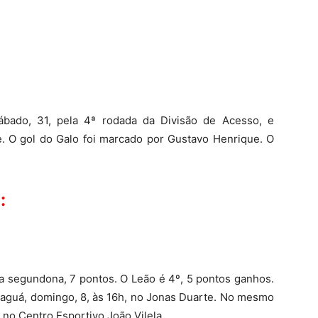
terest
WhatsApp
ábado, 31, pela 4ª rodada da Divisão de Acesso, e
e. O gol do Galo foi marcado por Gustavo Henrique. O
:
da segundona, 7 pontos. O Leão é 4º, 5 pontos ganhos.
raguá, domingo, 8, às 16h, no Jonas Duarte. No mesmo
 no Centro Esportivo João Vilela.