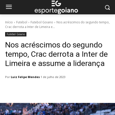
Início
Futebol
Futebol Goiano
Nos acréscimos do segundo tempo,
Crac derrota a Inter de Limeira e...
Futebol Goiano
Nos acréscimos do segundo
tempo, Crac derrota a Inter de
Limeira e assume a liderança
Por
Luiz Felipe Mendes
1 de julho de 2023
Facebook
Twitter
Pinterest
W