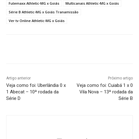
Futemaxx Athletic-MG x Goiás
Multicanais Athletic-MG x Goiás
Série B Athletic-MG x Goiás Tranamissão
Ver tv Online Athletic-MG x Goiás
Facebook
Twitter
Pinterest
W
Artigo anterior
Próximo artigo
Veja como foi: Uberlândia 0 x
Veja como foi: Cuiabá 1 x 0
1 Abecat – 10ª rodada da
Vila Nova – 13ª rodada da
Série D
Série B