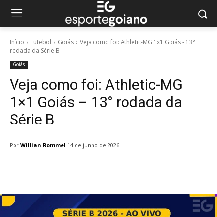
Início
Futebol
Goiás
Veja como foi: Athletic-MG 1x1 Goiás - 13°
rodada da Série B
Goiás
Veja como foi: Athletic-MG
1×1 Goiás – 13° rodada da
Série B
Por
Willian Rommel
14 de junho de 2026
Facebook
Twitter
Pinterest
W