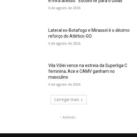
e mira acesso: “Escolhi vir para o Goiás”
6 de agosto de 2026
Lateral ex-Botafogo e Mirassol é o décimo
reforço do Atlético-GO
6 de agosto de 2026
Vila Vôlei vence na estreia da Superliga C
feminina; Ace e CAMV ganham no
masculino
6 de agosto de 2026
Carregar mais
- Anúncio -