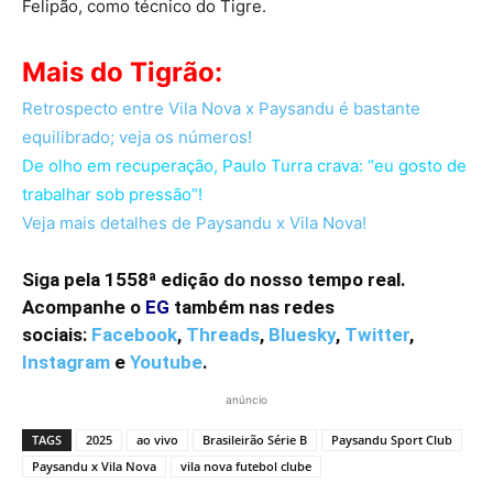
Felipão, como técnico do Tigre.
Mais do
Tigrão:
Retrospecto entre Vila Nova x Paysandu é bastante
equilibrado; veja os números!
De olho em recuperação, Paulo Turra crava: “eu gosto de
trabalhar sob pressão”!
Veja mais detalhes de Paysandu x Vila Nova!
Siga pela 1558ª edição do nosso tempo real.
Acompanhe o
EG
também nas redes
sociais:
Facebook
,
Threads
,
Bluesky
,
Twitter
,
Instagram
e
Youtube
.
anúncio
TAGS
2025
ao vivo
Brasileirão Série B
Paysandu Sport Club
Paysandu x Vila Nova
vila nova futebol clube