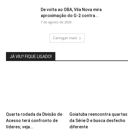
De volta ao OBA, Vila Nova mira
aproximação do G-2 contra...
7 de agosto de 2026
Carregar mais
JÁ VIU? FIQUE LIGADO!
Quarta rodada da Divisão de
Goiatuba reencontra quartas
Acesso terá confronto de
da Série D e busca desfecho
líderes; veja...
diferente