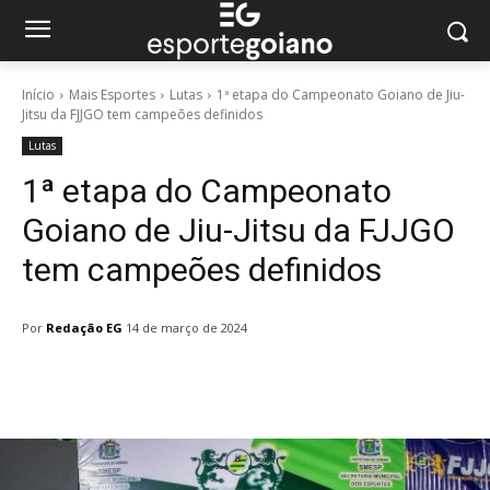
Início
Mais Esportes
Lutas
1ª etapa do Campeonato Goiano de Jiu-
Jitsu da FJJGO tem campeões definidos
Lutas
1ª etapa do Campeonato
Goiano de Jiu-Jitsu da FJJGO
tem campeões definidos
Por
Redação EG
14 de março de 2024
Facebook
Twitter
Pinterest
W