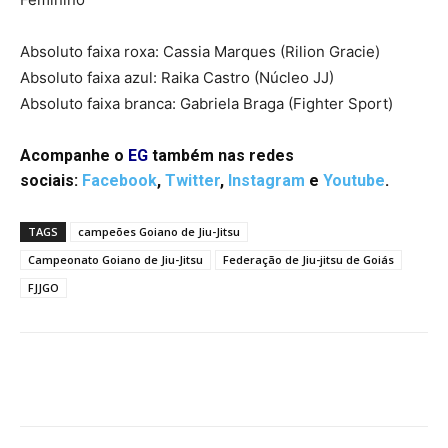
Absoluto faixa roxa: Cassia Marques (Rilion Gracie)
Absoluto faixa azul: Raika Castro (Núcleo JJ)
Absoluto faixa branca: Gabriela Braga (Fighter Sport)
Acompanhe o
EG
também nas redes
sociais:
Facebook
,
Twitter
,
Instagram
e
Youtube
.
TAGS
campeões Goiano de Jiu-Jitsu
Campeonato Goiano de Jiu-Jitsu
Federação de Jiu-jitsu de Goiás
FJJGO
Facebook
Twitter
Pinterest
W