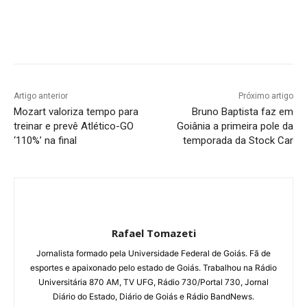
Facebook
Twitter
Pinterest
W
Artigo anterior
Próximo artigo
Mozart valoriza tempo para
Bruno Baptista faz em
treinar e prevê Atlético-GO
Goiânia a primeira pole da
‘110%’ na final
temporada da Stock Car
Rafael Tomazeti
Jornalista formado pela Universidade Federal de Goiás. Fã de
esportes e apaixonado pelo estado de Goiás. Trabalhou na Rádio
Universitária 870 AM, TV UFG, Rádio 730/Portal 730, Jornal
Diário do Estado, Diário de Goiás e Rádio BandNews.