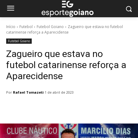
Início
Futebol
Futebol Goiano
Zagueiro que estava no futebol
catarinense reforça a Aparecidense
Futebol Goiano
Zagueiro que estava no
futebol catarinense reforça a
Aparecidense
Por
Rafael Tomazeti
1 de abril de 2023
Facebook
Twitter
Pinterest
W