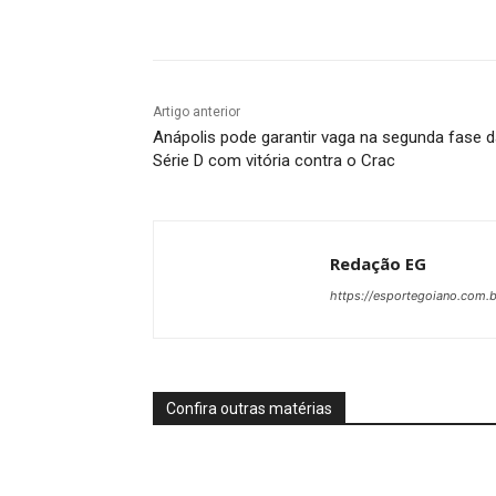
Facebook
Twitter
Pin
Artigo anterior
Anápolis pode garantir vaga na segunda fase 
Série D com vitória contra o Crac
Redação EG
https://esportegoiano.com.b
Confira outras matérias