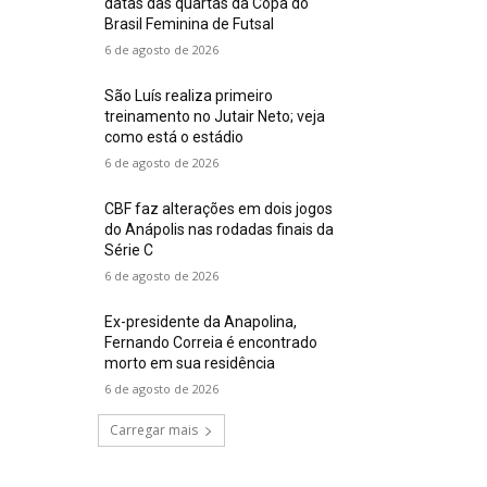
datas das quartas da Copa do
Brasil Feminina de Futsal
6 de agosto de 2026
São Luís realiza primeiro
treinamento no Jutair Neto; veja
como está o estádio
6 de agosto de 2026
CBF faz alterações em dois jogos
do Anápolis nas rodadas finais da
Série C
6 de agosto de 2026
Ex-presidente da Anapolina,
Fernando Correia é encontrado
morto em sua residência
6 de agosto de 2026
Carregar mais