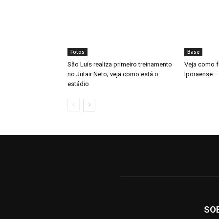
Fotos
Base
São Luís realiza primeiro treinamento
Veja como fo
no Jutair Neto; veja como está o
Iporaense –
estádio
SO