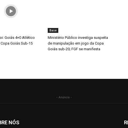
Base
i: Goiás 4×0 Atlético
Ministério Público investiga suspeita
 Copa Goiás Sub-15
de manipulação em jogo da Copa
Goiás sub-20; FGF se manifesta
- Anúncio -
BRE NÓS
R