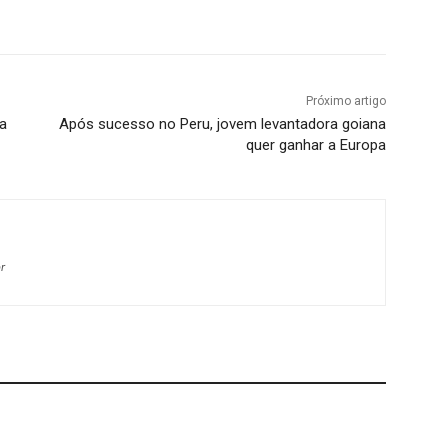
terest
WhatsApp
Próximo artigo
da
Após sucesso no Peru, jovem levantadora goiana
quer ganhar a Europa
r