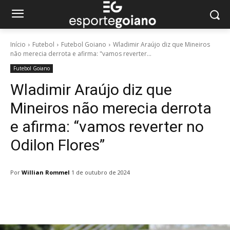
Início
Futebol
Futebol Goiano
Wladimir Araújo diz que Mineiros
não merecia derrota e afirma: "vamos reverter...
Futebol Goiano
Wladimir Araújo diz que
Mineiros não merecia derrota
e afirma: “vamos reverter no
Odilon Flores”
Por
Willian Rommel
1 de outubro de 2024
Facebook
Twitter
Pinterest
W