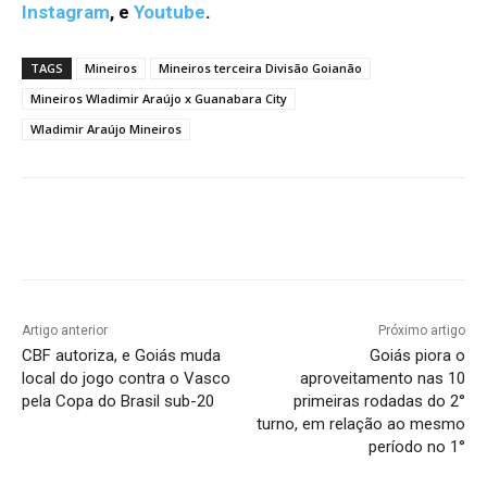
Instagram
,
e
Youtube
.
TAGS
Mineiros
Mineiros terceira Divisão Goianão
Mineiros Wladimir Araújo x Guanabara City
Wladimir Araújo Mineiros
Facebook
Twitter
Pinterest
W
Artigo anterior
Próximo artigo
CBF autoriza, e Goiás muda
Goiás piora o
local do jogo contra o Vasco
aproveitamento nas 10
pela Copa do Brasil sub-20
primeiras rodadas do 2°
turno, em relação ao mesmo
período no 1°