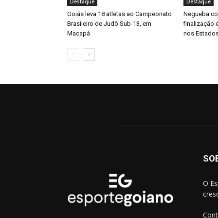
Destaque
Destaque
Goiás leva 18 atletas ao Campeonato
Negueba con
Brasileiro de Judô Sub-13, em
finalização
Macapá
nos Estado
SO
O Es
cres
Cont