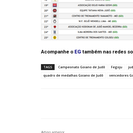
Acompanhe o
EG
também nas redes so
TAGS
Campeonato Goiano de Judô
Fegoju
ju
quadro de medalhas Goiano de Judô
vencedores Go
Facebook
Twitter
Pin
Artigo anterior