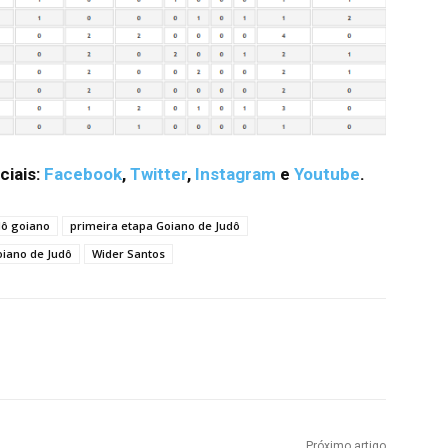
ciais:
Facebook
,
Twitter
,
Instagram
e
Youtube
.
dô goiano
primeira etapa Goiano de Judô
iano de Judô
Wider Santos
terest
WhatsApp
Próximo artigo