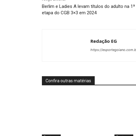
Berlim e Ladies A levam títulos do adulto na 1ª
etapa do CGB 3×3 em 2024
Redação EG
https://esportegoiano.com.b
Confira outras matérias