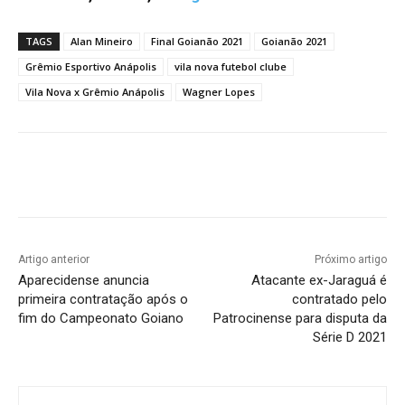
TAGS
Alan Mineiro
Final Goianão 2021
Goianão 2021
Grêmio Esportivo Anápolis
vila nova futebol clube
Vila Nova x Grêmio Anápolis
Wagner Lopes
Facebook
Twitter
Pinterest
W
Artigo anterior
Próximo artigo
Aparecidense anuncia
Atacante ex-Jaraguá é
primeira contratação após o
contratado pelo
fim do Campeonato Goiano
Patrocinense para disputa da
Série D 2021