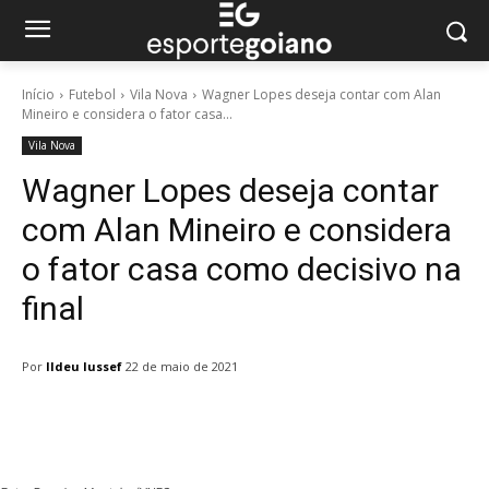
Início
Futebol
Vila Nova
Wagner Lopes deseja contar com Alan
Mineiro e considera o fator casa...
Vila Nova
Wagner Lopes deseja contar
com Alan Mineiro e considera
o fator casa como decisivo na
final
Por
Ildeu Iussef
22 de maio de 2021
Facebook
Twitter
Pinterest
W