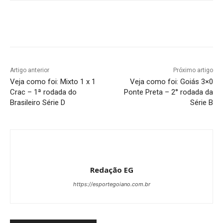
Facebook
Twitter
Pinterest
W
Artigo anterior
Próximo artigo
Veja como foi: Mixto 1 x 1
Veja como foi: Goiás 3×0
Crac – 1ª rodada do
Ponte Preta – 2° rodada da
Brasileiro Série D
Série B
Redação EG
https://esportegoiano.com.br