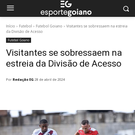
Início
Futebol
Futebol Goiano
Visitantes se sobressaem na estreia
da Divisão de Acesso
Futebol Goiano
Visitantes se sobressaem na
estreia da Divisão de Acesso
Por
Redação EG
28 de abril de 2024
Facebook
Twitter
Pinterest
W