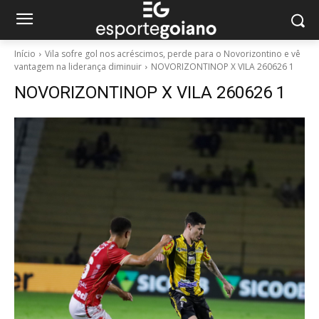
Início
Vila sofre gol nos acréscimos, perde para o Novorizontino e vê
vantagem na liderança diminuir
NOVORIZONTINOP X VILA 260626 1
NOVORIZONTINOP X VILA 260626 1