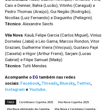
Caio e Denner; Bahia (Lucão), Vitinho (Caraguá) e
Pedro Thomas (Araújo); Gui Negão (Rodrigão),
Nicollas (Luiz Fernando) e Dieguinho (Pellegrin).
Técnico
: Alexandre Seichi.
Vila Nova
: Kauã, Felipe Garcia (Carlos Miguel), Viníus
Dorneles (Jabá) e Léo Gama; Marcos Rondon, Vitor
Graziani, Guilherme Vieira (Vinicyus), Gustavo Pajé
(Caixeta) e Higor (Arthur Freire); Sarjani (Lucas
Gabriel) e Filipe Samuel (Maiky).
Técnico
: Tutti Mendes.
Acompanhe o
EG
também nas redes
sociais:
Facebook
,
Threads
,
Bluesky
,
Twitter
,
Instagram
e
Youtube
.
TAGS
Corinthians Copinha 2025
Vila Nova Copinha 2025
Vila Nova eliminado da Copinha
Vila Nova x Corintians Copinha