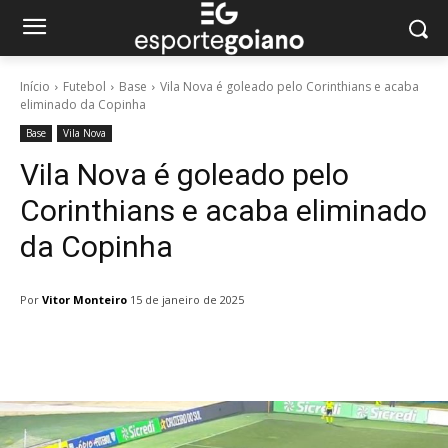
Início
Futebol
Base
Vila Nova é goleado pelo Corinthians e acaba
eliminado da Copinha
Base
Vila Nova
Vila Nova é goleado pelo
Corinthians e acaba eliminado
da Copinha
Por
Vitor Monteiro
15 de janeiro de 2025
Facebook
Twitter
Pinterest
W