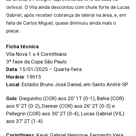
defesa).
O Vila ainda descontou com chute forte de Lucas
Gabriel, após receber cobrança de lateral na área, e, em
falta de Carlos Miguel, quase diminuiu ainda mais o
placar.
Ficha técnica
Vila Nova 1 x 4 Corinthians
3ª fase da Copa São Paulo
Data
: 15/01/2025 – Quarta-feira
Horário
: 19h15
Local
: Estádio Bruno José Daniel, em Santo André-SP
Gols
: Dieguinho (COR) aos 20′ 1T (0-1), Bahia (COR)
aos 9′ 2T (0-2), Denner (COR) aos 26′ 2T (0-3) e
Pellegrin (COR) aos 30′ 2T (0-4); Lucas Gabriel (VIL)
aos 37′ 2T (1-4)
Corinthians
: Kauê; Gabriel Henrique, Fernando Vera,