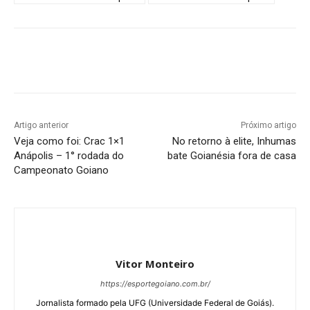
Facebook
Twitter
Pinterest
W
Artigo anterior
Próximo artigo
Veja como foi: Crac 1×1
No retorno à elite, Inhumas
Anápolis – 1° rodada do
bate Goianésia fora de casa
Campeonato Goiano
Vitor Monteiro
https://esportegoiano.com.br/
Jornalista formado pela UFG (Universidade Federal de Goiás).