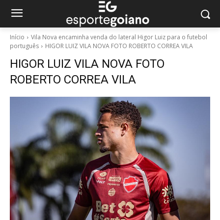
Início
Vila Nova encaminha venda do lateral Higor Luiz para o futebol
português
HIGOR LUIZ VILA NOVA FOTO ROBERTO CORREA VILA
HIGOR LUIZ VILA NOVA FOTO
ROBERTO CORREA VILA