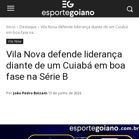
Início
Destaque
Vila Nova defende liderança diante de um Cuiabá
em boa fase na...
Vila Nova
Vila Nova defende liderança
diante de um Cuiabá em boa
fase na Série B
Por
João Pedro Bolzam
13 de junho de 2026
Facebook
Twitter
Pinterest
W