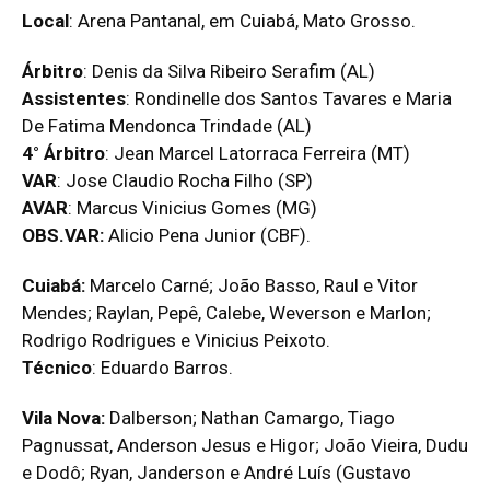
Local
: Arena Pantanal, em Cuiabá, Mato Grosso.
Árbitro
: Denis da Silva Ribeiro Serafim (AL)
Assistentes
: Rondinelle dos Santos Tavares e Maria
De Fatima Mendonca Trindade (AL)
4° Árbitro
: Jean Marcel Latorraca Ferreira (MT)
VAR
: Jose Claudio Rocha Filho (SP)
AVAR
: Marcus Vinicius Gomes (MG)
OBS.VAR:
Alicio Pena Junior (CBF).
Cuiabá:
Marcelo Carné; João Basso, Raul e Vitor
Mendes; Raylan, Pepê, Calebe, Weverson e Marlon;
Rodrigo Rodrigues e Vinicius Peixoto.
Técnico
: Eduardo Barros.
Vila Nova:
Dalberson; Nathan Camargo, Tiago
Pagnussat, Anderson Jesus e Higor; João Vieira, Dudu
e Dodô; Ryan, Janderson e André Luís (Gustavo