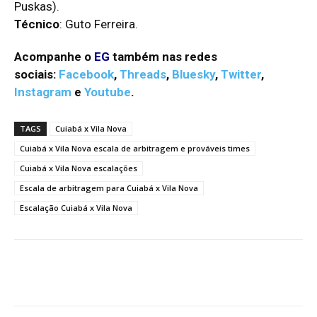
Puskas).
Técnico
: Guto Ferreira.
Acompanhe o
EG
também nas redes
sociais:
Facebook
,
Threads
,
Bluesky
,
Twitter
,
Instagram
e
Youtube
.
TAGS
Cuiabá x Vila Nova
Cuiabá x Vila Nova escala de arbitragem e prováveis times
Cuiabá x Vila Nova escalações
Escala de arbitragem para Cuiabá x Vila Nova
Escalação Cuiabá x Vila Nova
Facebook
Twitter
Pinterest
W