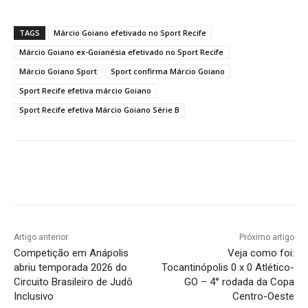
TAGS
Márcio Goiano efetivado no Sport Recife
Márcio Goiano ex-Goianésia efetivado no Sport Recife
Márcio Goiano Sport
Sport confirma Márcio Goiano
Sport Recife efetiva márcio Goiano
Sport Recife efetiva Márcio Goiano Série B
Facebook
Twitter
Pinterest
W
Artigo anterior
Próximo artigo
Competição em Anápolis
Veja como foi:
abriu temporada 2026 do
Tocantinópolis 0 x 0 Atlético-
Circuito Brasileiro de Judô
GO – 4° rodada da Copa
Inclusivo
Centro-Oeste