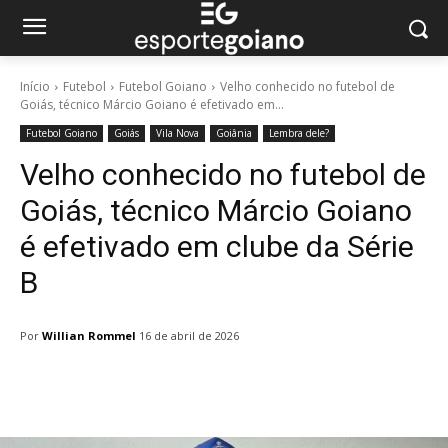
Início
Futebol
Futebol Goiano
Velho conhecido no futebol de
Goiás, técnico Márcio Goiano é efetivado em...
Futebol Goiano
Goiás
Vila Nova
Goiânia
Lembra dele?
Velho conhecido no futebol de
Goiás, técnico Márcio Goiano
é efetivado em clube da Série
B
Por
Willian Rommel
16 de abril de 2026
Facebook
Twitter
Pinterest
W