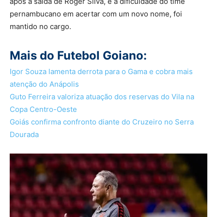
após a saída de Roger Silva, e a dificuldade do time
pernambucano em acertar com um novo nome, foi
mantido no cargo.
Mais do Futebol Goiano:
Igor Souza lamenta derrota para o Gama e cobra mais
atenção do Anápolis
Guto Ferreira valoriza atuação dos reservas do Vila na
Copa Centro-Oeste
Goiás confirma confronto diante do Cruzeiro no Serra
Dourada