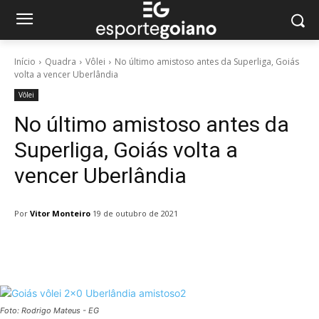
Início
Quadra
Vôlei
No último amistoso antes da Superliga, Goiás
volta a vencer Uberlândia
Vôlei
No último amistoso antes da
Superliga, Goiás volta a
vencer Uberlândia
Por
Vitor Monteiro
19 de outubro de 2021
Facebook
Twitter
Pinterest
W
Foto: Rodrigo Mateus - EG