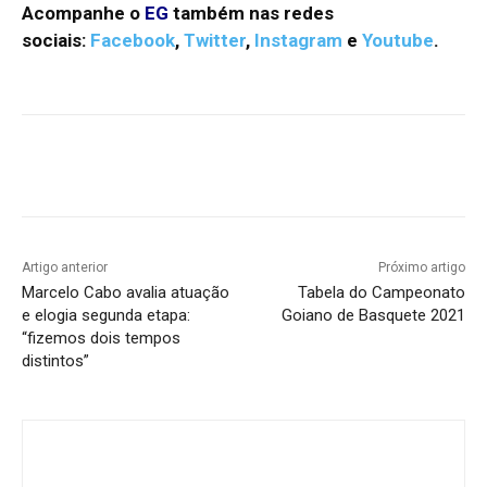
Acompanhe o
EG
também nas redes
sociais:
Facebook
,
Twitter
,
Instagram
e
Youtube
.
Facebook
Twitter
Pinterest
W
Artigo anterior
Próximo artigo
Marcelo Cabo avalia atuação
Tabela do Campeonato
e elogia segunda etapa:
Goiano de Basquete 2021
“fizemos dois tempos
distintos”