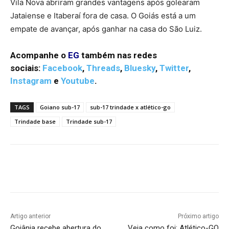
Vila Nova abriram grandes vantagens após golearam
Jataiense e Itaberaí fora de casa. O Goiás está a um
empate de avançar, após ganhar na casa do São Luiz.
Acompanhe o
EG
também nas redes
sociais:
Facebook
,
Threads
,
Bluesky
,
Twitter
,
Instagram
e
Youtube
.
TAGS
Goiano sub-17
sub-17 trindade x atlético-go
Trindade base
Trindade sub-17
Facebook
Twitter
Pinterest
W
Artigo anterior
Próximo artigo
Goiânia recebe abertura do
Veja como foi: Atlético-GO