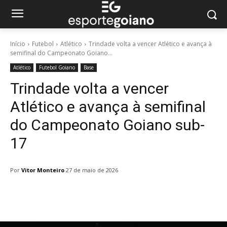
Início
Futebol
Atlético
Trindade volta a vencer Atlético e avança à
semifinal do Campeonato Goiano...
Atlético
Futebol Goiano
Base
Trindade volta a vencer
Atlético e avança à semifinal
do Campeonato Goiano sub-
17
Por
Vitor Monteiro
27 de maio de 2026
Facebook
Twitter
Pinterest
W