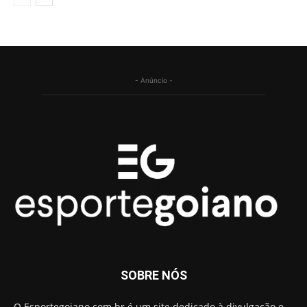
- Anúncio -
SOBRE NÓS
O Esportegoiano.com.br é um site dedicado à divulgação e