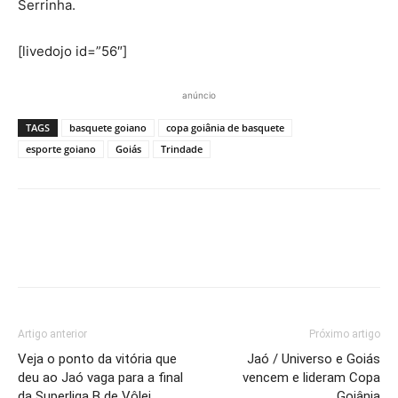
Serrinha.
[livedojo id=”56″]
anúncio
TAGS
basquete goiano
copa goiânia de basquete
esporte goiano
Goiás
Trindade
Artigo anterior
Próximo artigo
Veja o ponto da vitória que
Jaó / Universo e Goiás
deu ao Jaó vaga para a final
vencem e lideram Copa
da Superliga B de Vôlei
Goiânia