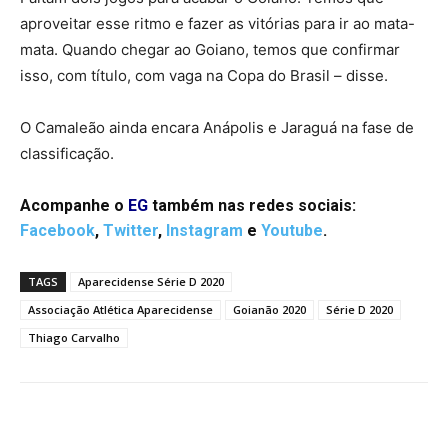
aproveitar esse ritmo e fazer as vitórias para ir ao mata-
mata. Quando chegar ao Goiano, temos que confirmar
isso, com título, com vaga na Copa do Brasil – disse.
O Camaleão ainda encara Anápolis e Jaraguá na fase de
classificação.
Acompanhe o
EG
também nas redes sociais:
Facebook
,
Twitter
,
Instagram
e
Youtube
.
TAGS
Aparecidense Série D 2020
Associação Atlética Aparecidense
Goianão 2020
Série D 2020
Thiago Carvalho
Facebook
Twitter
Pinterest
W