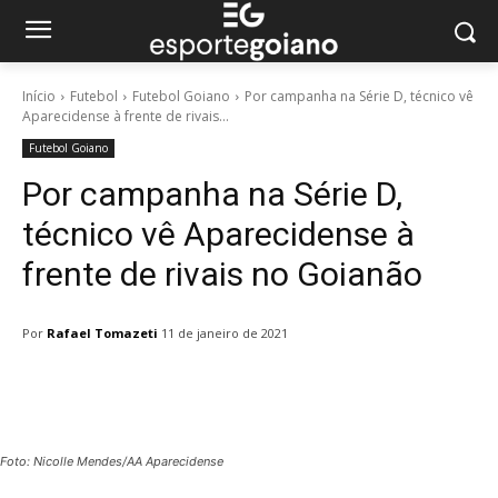
Início
Futebol
Futebol Goiano
Por campanha na Série D, técnico vê
Aparecidense à frente de rivais...
Futebol Goiano
Por campanha na Série D,
técnico vê Aparecidense à
frente de rivais no Goianão
Por
Rafael Tomazeti
11 de janeiro de 2021
Facebook
Twitter
Pinterest
W
Foto: Nicolle Mendes/AA Aparecidense