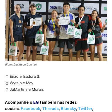
(Foto: Davidson Courlan)
🥇 Enzo e Isadora S.
🥈 Wytalo e May
🥉 JuMartins e Morais
Acompanhe o
EG
também nas redes
sociais:
Facebook
,
Threads
,
Bluesky
,
Twitter
,