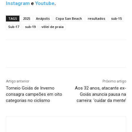
Instagram
e
Youtube
.
TAGS
2025
Anápolis
Copa San Beach
resultados
sub-15
Sub-17
sub-19
vôlei de praia
Facebook
Twitter
Pinterest
W
Artigo anterior
Próximo artigo
Torneio Goiás de Inverno
Aos 32 anos, atacante ex-
consagra campeões em oito
Goiás anuncia pausa na
categorias no ciclismo
carreira: ‘cuidar da mente’