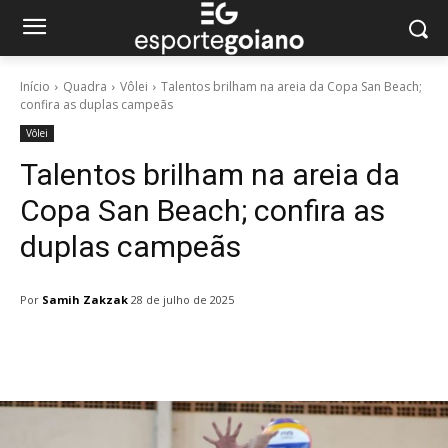
Início
Quadra
Vôlei
Talentos brilham na areia da Copa San Beach;
confira as duplas campeãs
Vôlei
Talentos brilham na areia da
Copa San Beach; confira as
duplas campeãs
Por
Samih Zakzak
28 de julho de 2025
Facebook
Twitter
Pinterest
W