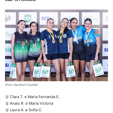
(Foto: Davidson Courlan)
🥇 Clara T. e Maria Fernanda E.
🥈 Analu R. e Maria Victoria
🥉 Laura A. e Sofia C.