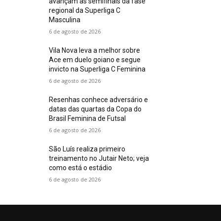
avançam às semifinais da fase
regional da Superliga C
Masculina
6 de agosto de 2026
Vila Nova leva a melhor sobre
Ace em duelo goiano e segue
invicto na Superliga C Feminina
6 de agosto de 2026
Resenhas conhece adversário e
datas das quartas da Copa do
Brasil Feminina de Futsal
6 de agosto de 2026
São Luís realiza primeiro
treinamento no Jutair Neto; veja
como está o estádio
6 de agosto de 2026