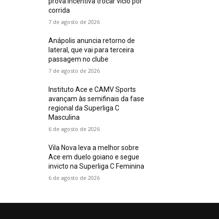
prova incentiva trocar vício por
corrida
7 de agosto de 2026
Anápolis anuncia retorno de
lateral, que vai para terceira
passagem no clube
7 de agosto de 2026
Instituto Ace e CAMV Sports
avançam às semifinais da fase
regional da Superliga C
Masculina
6 de agosto de 2026
Vila Nova leva a melhor sobre
Ace em duelo goiano e segue
invicto na Superliga C Feminina
6 de agosto de 2026