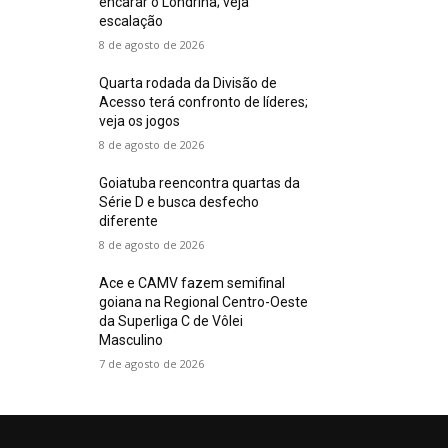
encarar o Londrina; veja
escalação
8 de agosto de 2026
Quarta rodada da Divisão de
Acesso terá confronto de líderes;
veja os jogos
8 de agosto de 2026
Goiatuba reencontra quartas da
Série D e busca desfecho
diferente
8 de agosto de 2026
Ace e CAMV fazem semifinal
goiana na Regional Centro-Oeste
da Superliga C de Vôlei
Masculino
7 de agosto de 2026