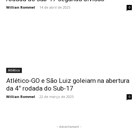
Willian Rommel
-
14 de abril de 2025
0
Atlético
Atlético-GO e São Luiz goleiam na abertura
da 4° rodada do Sub-17
Willian Rommel
-
22 de março de 2025
0
- Advertisment -