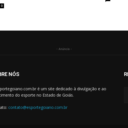
0
- Anúncio -
BRE NÓS
R
portegoiano.com.br é um site dedicado à divulgação e ao
cimento do esporte no Estado de Goiás.
ato:
contato@esportegoiano.com.br