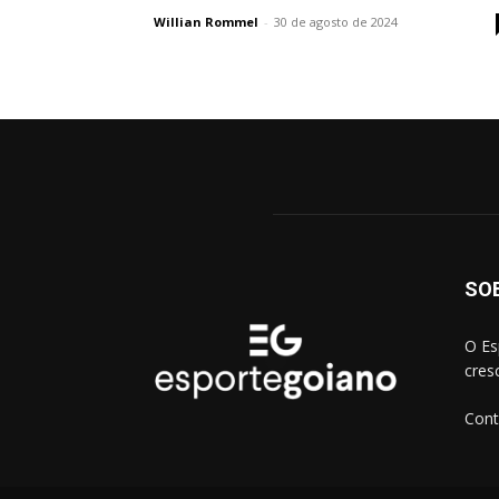
Willian Rommel
-
30 de agosto de 2024
SO
O Es
cres
Cont