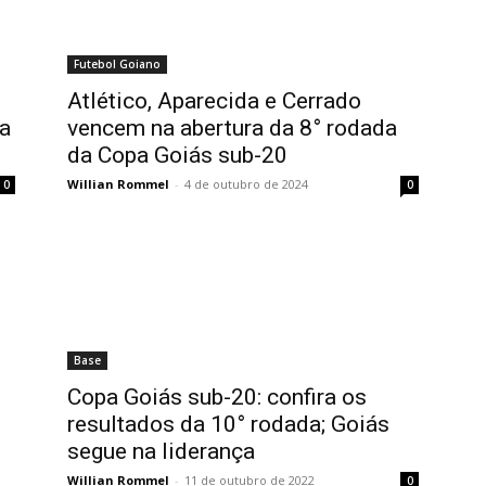
Futebol Goiano
Atlético, Aparecida e Cerrado
da
vencem na abertura da 8° rodada
da Copa Goiás sub-20
Willian Rommel
-
4 de outubro de 2024
0
0
Base
Copa Goiás sub-20: confira os
resultados da 10° rodada; Goiás
segue na liderança
Willian Rommel
-
11 de outubro de 2022
0