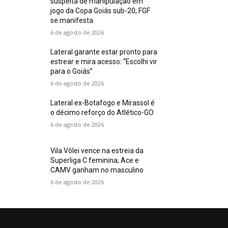
suspeita de manipulação em
jogo da Copa Goiás sub-20; FGF
se manifesta
6 de agosto de 2026
Lateral garante estar pronto para
estrear e mira acesso: “Escolhi vir
para o Goiás”
6 de agosto de 2026
Lateral ex-Botafogo e Mirassol é
o décimo reforço do Atlético-GO
6 de agosto de 2026
Vila Vôlei vence na estreia da
Superliga C feminina; Ace e
CAMV ganham no masculino
6 de agosto de 2026