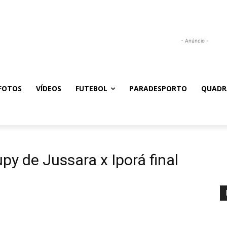
- Anúncio -
FOTOS
VÍDEOS
FUTEBOL
PARADESPORTO
QUADR
py de Jussara x Iporá final