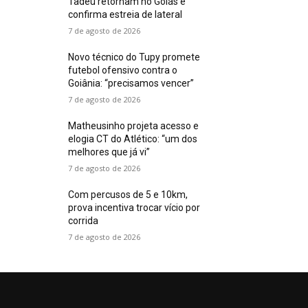
Tadeu retornam no Goiás e
confirma estreia de lateral
7 de agosto de 2026
Novo técnico do Tupy promete
futebol ofensivo contra o
Goiânia: “precisamos vencer”
7 de agosto de 2026
Matheusinho projeta acesso e
elogia CT do Atlético: “um dos
melhores que já vi”
7 de agosto de 2026
Com percusos de 5 e 10km,
prova incentiva trocar vício por
corrida
7 de agosto de 2026