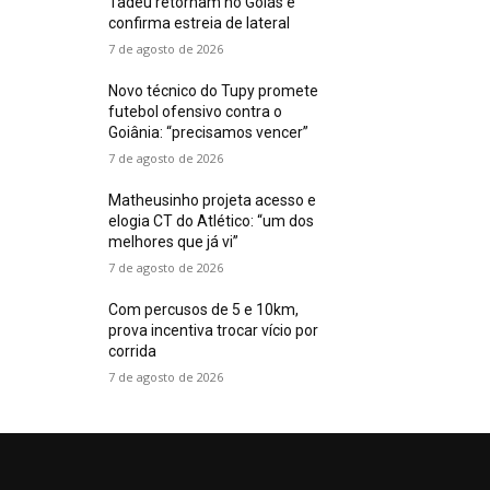
Tadeu retornam no Goiás e
confirma estreia de lateral
7 de agosto de 2026
Novo técnico do Tupy promete
futebol ofensivo contra o
Goiânia: “precisamos vencer”
7 de agosto de 2026
Matheusinho projeta acesso e
elogia CT do Atlético: “um dos
melhores que já vi”
7 de agosto de 2026
Com percusos de 5 e 10km,
prova incentiva trocar vício por
corrida
7 de agosto de 2026