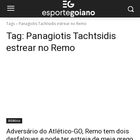
Tags
Panagiotis Tachtsidis estrear no Remo
Tag:
Panagiotis Tachtsidis
estrear no Remo
Atlético
Adversário do Atlético-GO, Remo tem dois
desfalques e pode ter estreia de meia grego