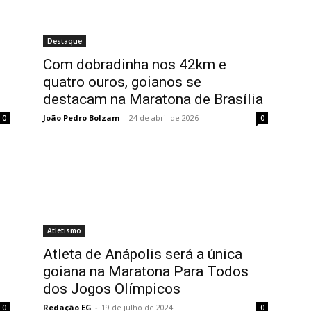
Destaque
Com dobradinha nos 42km e
quatro ouros, goianos se
destacam na Maratona de Brasília
João Pedro Bolzam
-
24 de abril de 2026
0
0
Atletismo
Atleta de Anápolis será a única
goiana na Maratona Para Todos
dos Jogos Olímpicos
Redação EG
-
19 de julho de 2024
0
0