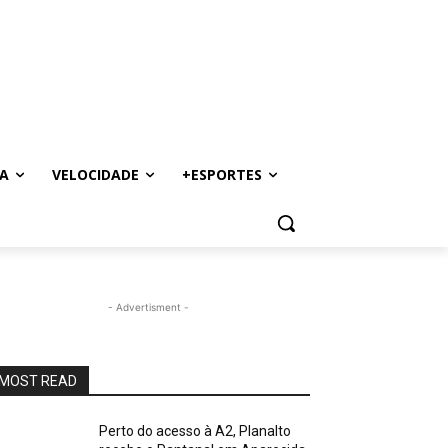
A
VELOCIDADE
+ESPORTES
- Advertisment -
MOST READ
Perto do acesso à A2, Planalto