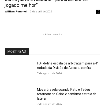
jogado melhor”
Willian Rommel
-
2 de abril de 2026
0
- Advertisment -
MOST READ
FGF define escala de arbitragem para a 4°
rodada da Divisão de Acesso; confira
7 de agosto de 2026
Mozart revela quando Rato e Tadeu
retornam no Goiás e confirma estreia de
lateral
7 de agosto de 2026