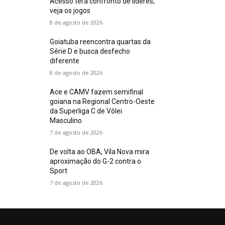
Acesso terá confronto de líderes;
veja os jogos
8 de agosto de 2026
Goiatuba reencontra quartas da
Série D e busca desfecho
diferente
8 de agosto de 2026
Ace e CAMV fazem semifinal
goiana na Regional Centro-Oeste
da Superliga C de Vôlei
Masculino
7 de agosto de 2026
De volta ao OBA, Vila Nova mira
aproximação do G-2 contra o
Sport
7 de agosto de 2026